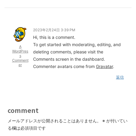
2023年2月24日 3:39 PM
Hi, this is a comment.
To get started with moderating, editing, and
A
WordPres
deleting comments, please visit the
s
Comments screen in the dashboard.
Comment
er
Commenter avatars come from
Gravatar
.
返信
comment
メールアドレスが公開されることはありません。
※
が付いてい
る欄は必須項目です